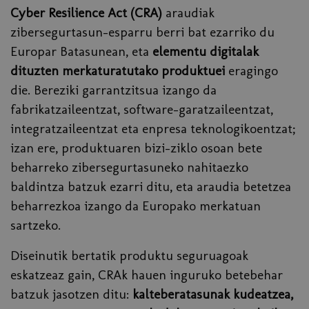
Cyber Resilience Act (CRA)
araudiak
zibersegurtasun-esparru berri bat ezarriko du
Europar Batasunean, eta
elementu digitalak
dituzten merkaturatutako produktuei
eragingo
die. Bereziki garrantzitsua izango da
fabrikatzaileentzat, software-garatzaileentzat,
integratzaileentzat eta enpresa teknologikoentzat;
izan ere, produktuaren bizi-ziklo osoan bete
beharreko zibersegurtasuneko nahitaezko
baldintza batzuk ezarri ditu, eta araudia betetzea
beharrezkoa izango da Europako merkatuan
sartzeko.
Diseinutik bertatik produktu seguruagoak
eskatzeaz gain, CRAk hauen inguruko betebehar
batzuk jasotzen ditu:
kalteberatasunak kudeatzea,