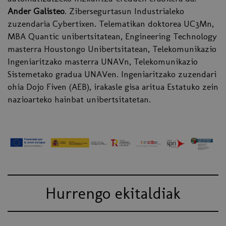
Ander Galisteo
. Zibersegurtasun Industrialeko
zuzendaria Cybertixen. Telematikan doktorea UC3Mn,
MBA Quantic unibertsitatean, Engineering Technology
masterra Houstongo Unibertsitatean, Telekomunikazio
Ingeniaritzako masterra UNAVn, Telekomunikazio
Sistemetako gradua UNAVen. Ingeniaritzako zuzendari
ohia Dojo Fiven (AEB), irakasle gisa aritua Estatuko zein
nazioarteko hainbat unibertsitatetan.
Hurrengo ekitaldiak