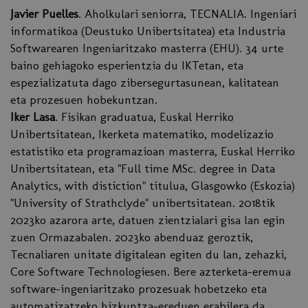
Javier Puelles
. Aholkulari seniorra, TECNALIA. Ingeniari
informatikoa (Deustuko Unibertsitatea) eta Industria
Softwarearen Ingeniaritzako masterra (EHU). 34 urte
baino gehiagoko esperientzia du IKTetan, eta
espezializatuta dago zibersegurtasunean, kalitatean
eta prozesuen hobekuntzan.
Iker Lasa
. Fisikan graduatua, Euskal Herriko
Unibertsitatean, Ikerketa matematiko, modelizazio
estatistiko eta programazioan masterra, Euskal Herriko
Unibertsitatean, eta "Full time MSc. degree in Data
Analytics, with distiction" titulua, Glasgowko (Eskozia)
"University of Strathclyde" unibertsitatean. 2018tik
2023ko azarora arte, datuen zientzialari gisa lan egin
zuen Ormazabalen. 2023ko abenduaz geroztik,
Tecnaliaren unitate digitalean egiten du lan, zehazki,
Core Software Technologiesen. Bere azterketa-eremua
software-ingeniaritzako prozesuak hobetzeko eta
automatizatzeko hizkuntza-ereduen erabilera da.