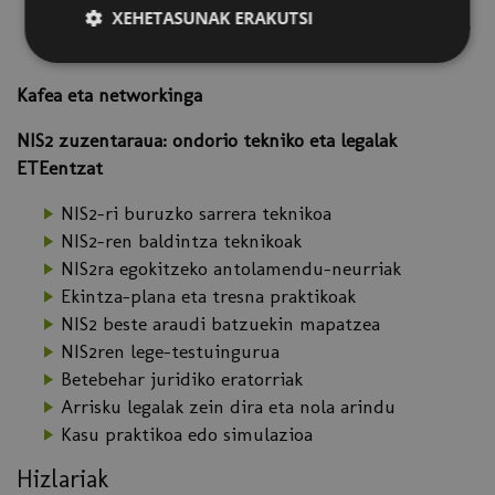
XEHETASUNAK ERAKUTSI
Erakustaldi praktikoa: SAC Composer tresna, CRA
betetzeko
Kafea eta networkinga
NIS2 zuzentaraua: ondorio tekniko eta legalak
ETEentzat
NIS2-ri buruzko sarrera teknikoa
NIS2-ren baldintza teknikoak
NIS2ra egokitzeko antolamendu-neurriak
Ekintza-plana eta tresna praktikoak
NIS2 beste araudi batzuekin mapatzea
NIS2ren lege-testuingurua
Betebehar juridiko eratorriak
Arrisku legalak zein dira eta nola arindu
Kasu praktikoa edo simulazioa
Hizlariak