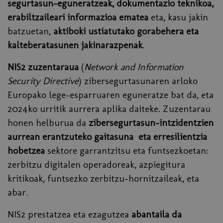
segurtasun-eguneratzeak, dokumentazio teknikoa,
erabiltzaileari informazioa ematea
eta, kasu jakin
batzuetan,
aktiboki ustiatutako gorabehera eta
kalteberatasunen jakinarazpenak
.
NIS2 zuzentaraua
(
Network and Information
Security Directive
) zibersegurtasunaren arloko
Europako lege-esparruaren eguneratze bat da, eta
2024ko urritik aurrera aplika daiteke. Zuzentarau
honen helburua da
zibersegurtasun-intzidentzien
aurrean erantzuteko gaitasuna eta erresilientzia
hobetzea
sektore garrantzitsu eta funtsezkoetan:
zerbitzu digitalen operadoreak, azpiegitura
kritikoak, funtsezko zerbitzu-hornitzaileak, eta
abar.
NIS2 prestatzea eta ezagutzea
abantaila da