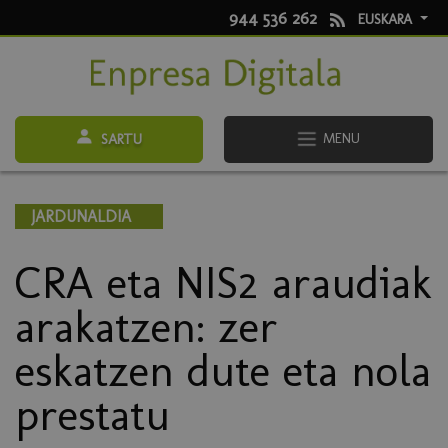
944 536 262
EUSKARA
MENU
SARTU
JARDUNALDIA
CRA eta NIS2 araudiak
arakatzen: zer
eskatzen dute eta nola
prestatu