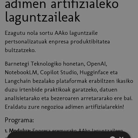
adimen artifizialeko
laguntzaileak
Ezagutu nola sortu AAko laguntzaile
pertsonalizatuak enpresa produktibitatea
bultzatzeko.
Barnetegi Teknologiko honetan, OpenAI,
NotebookLM, Copilot Studio, Hugginface eta
Langchain bezalako plataformak erabiltzen ikasiko
duzu irtenbide praktikoak garatzeko, datuen
analisietarako eta bezeroaren arretararako ere bai.
Eraldatu zure negozioa adimen artifizialarekin!
Programa:
1. Modulua:
Enpresa eremurako AAko laguntzaileen