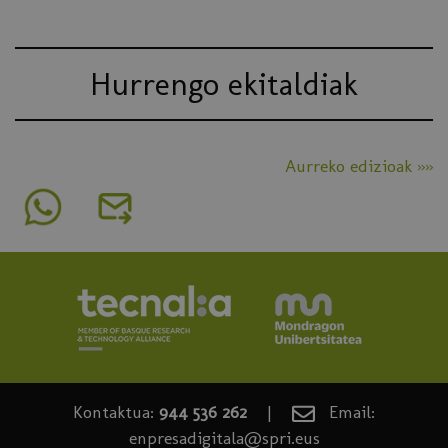
Hurrengo ekitaldiak
Aurreko edizioak »»
Kontaktua:
944 536 262
|
Email:
enpresadigitala@spri.eus