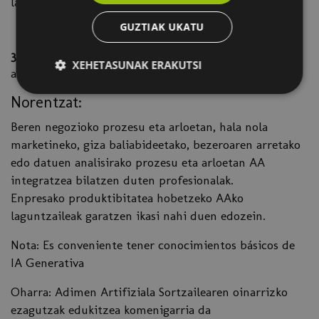
laguntzailea.
Bezeroaren sentimendua aztertzeko laguntzailea.
GUZTIAK UKATU
3. Modulua
: Ebaluazioa, etengabeko hobekuntza eta
XEHETASUNAK ERAKUTSI
automatizaziorako sarrera.
Norentzat:
Beren negozioko prozesu eta arloetan, hala nola
marketineko, giza baliabideetako, bezeroaren arretako
edo datuen analisirako prozesu eta arloetan AA
integratzea bilatzen duten profesionalak.
Enpresako produktibitatea hobetzeko AAko
laguntzaileak garatzen ikasi nahi duen edozein.
Nota: Es conveniente tener conocimientos básicos de
IA Generativa
Oharra: Adimen Artifiziala Sortzailearen oinarrizko
ezagutzak edukitzea komenigarria da