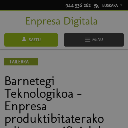
944 536 262
EUSKARA
MENU
SARTU
TAILERRA
Barnetegi
Teknologikoa -
Enpresa
produktibitaterako