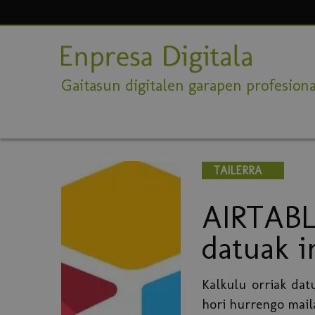
Gaitasun digitalen garapen profesiona
TAILERRA
AIRTABLE
datuak i
Kalkulu orriak dat
hori hurrengo mail