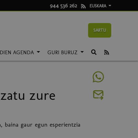
944 536 262
EUSKARA
SARTU
LDIEN AGENDA
GURI BURUZ
izatu zure
, baina gaur egun esperientzia