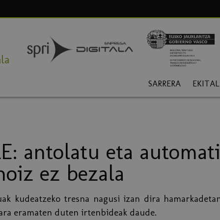
la
SARRERA
EKITA
: antolatu eta automat
noiz ez bezala
uak kudeatzeko tresna nagusi izan dira hamarkadetan
ara eramaten duten irtenbideak daude.