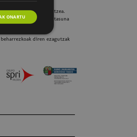
txostenak sortzeko.
automatikoak konfiguratzea.
AK ONARTU
zure ekipoaren eraginkortasuna
o beharrezkoak diren ezagutzak