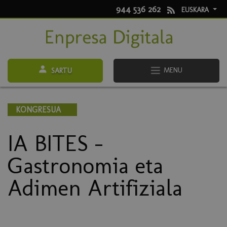
944 536 262
EUSKARA
MENU
SARTU
KONGRESUA
IA BITES -
Gastronomia eta
Adimen Artifiziala