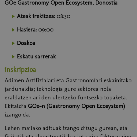
GOe Gastronomy Open Ecosystem, Donostia
Ateak irekitzea:
08:30
Hasiera:
09:00
Doakoa
Eskatu sarrerak
inskripzioa
Adimen Artifizialari eta Gastronomíari eskainitako
jardunaldia; teknologia gure sektorea nola
eraldatzen ari den ulertzeko funtsezko topaketa.
Ekitaldia
GOe-n (Gastronomy Open Ecosystem)
izango da.
Lehen mailako adituak izango ditugu gurean, eta
fisikatik eta algoritmotik hasi eta giza faktoreraino