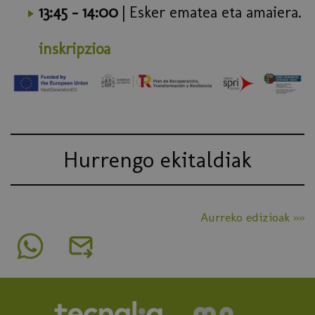
13:45 – 14:00
| Esker ematea eta amaiera.
inskripzioa
Hurrengo ekitaldiak
Aurreko edizioak »»