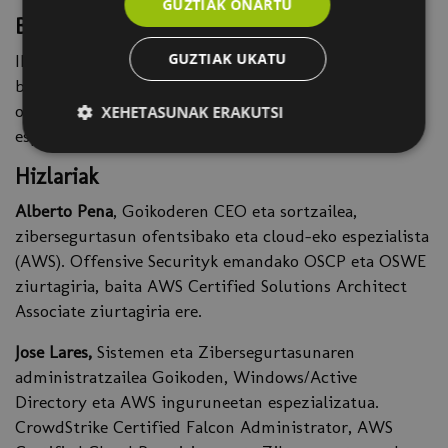
GUZTIAK ONARTU
Baldintzak
GUZTIAK UKATU
Ikastaroa behar bezala jarraitu ahal izateko,
beharrezkoa da sareen eta Windows sistemen
oinarrizko ezagutzak izatea eta eraso-segurtasunean
XEHETASUNAK ERAKUTSI
esperientzia izatea.
Hizlariak
Alberto Pena
, Goikoderen CEO eta sortzailea,
zibersegurtasun ofentsibako eta cloud-eko espezialista
(AWS). Offensive Securityk emandako OSCP eta OSWE
ziurtagiria, baita AWS Certified Solutions Architect
Associate ziurtagiria ere.
Jose Lares,
Sistemen eta Zibersegurtasunaren
administratzailea Goikoden, Windows/Active
Directory eta AWS inguruneetan espezializatua.
CrowdStrike Certified Falcon Administrator, AWS