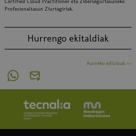
Certified Cloud Practitioner eta Zibersegurtasuneko
Profesionaltasun Ziurtagiriak.
Hurrengo ekitaldiak
Aurreko edizioak »»