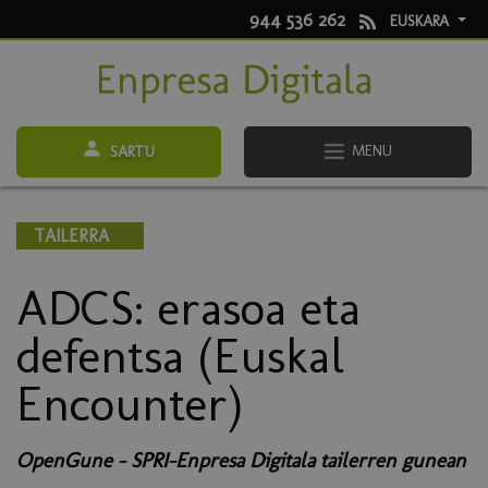
944 536 262
EUSKARA
MENU
SARTU
TAILERRA
ADCS: erasoa eta
defentsa (Euskal
Encounter)
OpenGune - SPRI-Enpresa Digitala tailerren gunean