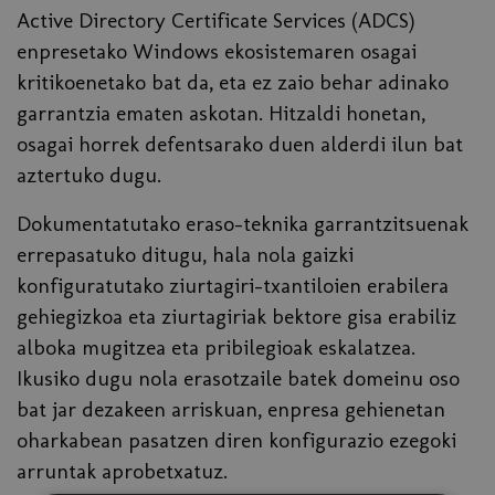
Active Directory Certificate Services (ADCS)
enpresetako Windows ekosistemaren osagai
kritikoenetako bat da, eta ez zaio behar adinako
garrantzia ematen askotan. Hitzaldi honetan,
osagai horrek defentsarako duen alderdi ilun bat
aztertuko dugu.
Dokumentatutako eraso-teknika garrantzitsuenak
errepasatuko ditugu, hala nola gaizki
konfiguratutako ziurtagiri-txantiloien erabilera
gehiegizkoa eta ziurtagiriak bektore gisa erabiliz
alboka mugitzea eta pribilegioak eskalatzea.
Ikusiko dugu nola erasotzaile batek domeinu oso
bat jar dezakeen arriskuan, enpresa gehienetan
oharkabean pasatzen diren konfigurazio ezegoki
arruntak aprobetxatuz.