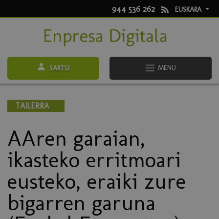
944 536 262
EUSKARA
MENU
SARTU
TAILERRA
AAren garaian,
ikasteko erritmoari
eusteko, eraiki zure
bigarren garuna