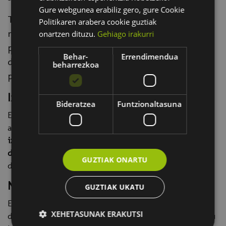
Gure webgunea erabiliz gero, gure Cookie
Tailer honetan, tresna antolatzeko aukera
Politikaren arabera cookie guztiak
nagusiak ikusiko ditugu, eta gure sistema
onartzen dituzu.
Gehiago irakurri
pertsonalizatu eta sinkronizatua sortuko dugu,
Behar-
Errendimendua
dena eskura izateko eta gure ikaskuntza
beharrezkoa
planifikatzeko.
Izena emateko
Bideratzea
Funtzionaltasuna
Ekitaldi hau
2026ko Euskal Encounterren
programaren
atal bat da.
Lekua mugatua
da, beraz,
aldez aurretik
izena eman behar
da. Izena eman dutenek eta
lekua
dutela esanez egiaztapena jaso dutenek
baino ezingo
GUZTIAK ONARTU
dute parte hartu.
Norentzat
GUZTIAK UKATU
Edozein arlotako profesionalak, egunean egon behar
XEHETASUNAK ERAKUTSI
dutenak eta denbora aurreztuko dien sistema antolatu