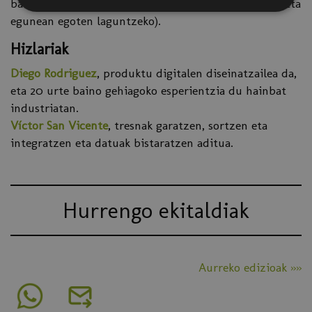
bat izan nahi dutenak (bereziki, ikasketa-prozesuan eta
egunean egoten laguntzeko).
Hizlariak
Diego Rodriguez
, produktu digitalen diseinatzailea da,
eta 20 urte baino gehiagoko esperientzia du hainbat
industriatan.
Víctor San Vicente
, tresnak garatzen, sortzen eta
integratzen eta datuak bistaratzen aditua.
Hurrengo ekitaldiak
Aurreko edizioak »»