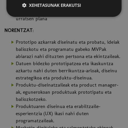
datu eta metriken irakurketa IAko tresnekin
XEHETASUNAK ERAKUTSI
Itxiera — iterazioak, lehentasunak eta hurrengo
urratsen plana
NORENTZAT
:
Prototipo azkarrak diseinatu eta probatu, ideiak
baliozkotu eta programatu gabeko MVPak
abiarazi nahi dituzten pertsona eta ekintzaileak.
Datuen bidezko prototipatzea eta ikaskuntza
azkartu nahi duten berrikuntza-arloak, diseinu
estrategikoa eta produktu-diseinua.
Produktu-diseinatzaileak eta product manager-
ak, egunerokoan produktuak prototipatu eta
baliozkotzeko.
Produktuaren diseinua eta erabiltzaile-
esperientzia (UX) ikasi nahi duten
programatzaileak.
Marketin digitaleko eta salmentetako ekipoak,