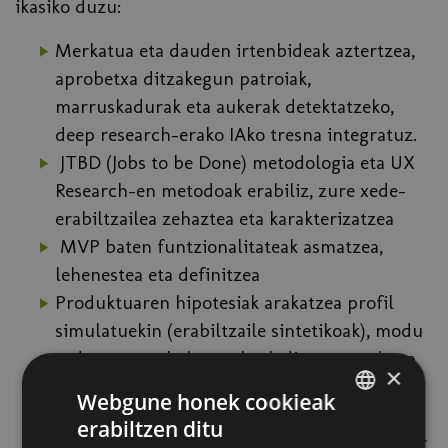
ikasiko duzu:
Merkatua eta dauden irtenbideak aztertzea,
aprobetxa ditzakegun patroiak,
marruskadurak eta aukerak detektatzeko,
deep research-erako IAko tresna integratuz.
JTBD (Jobs to be Done) metodologia eta UX
Research-en metodoak erabiliz, zure xede-
erabiltzailea zehaztea eta karakterizatzea
MVP baten funtzionalitateak asmatzea,
lehenestea eta definitzea
Produktuaren hipotesiak arakatzea profil
simulatuekin (erabiltzaile sintetikoak), modu
arduratsuan, beharrezkoak diren mugak eta
×
baliozkotzeak adieraziz.
Webgune honek cookieak
Lovable / Figma Make eta bestelako No Code
erabiltzen ditu
SPANISH
erremintei buruzkoa, ideiatik prototipo azkar