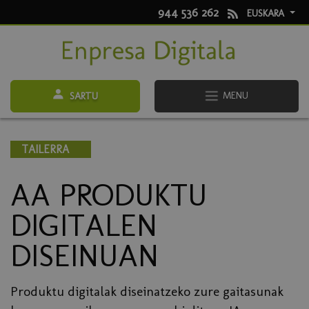
944 536 262
EUSKARA
MENU
SARTU
TAILERRA
AA PRODUKTU
DIGITALEN
DISEINUAN
Produktu digitalak diseinatzeko zure gaitasunak