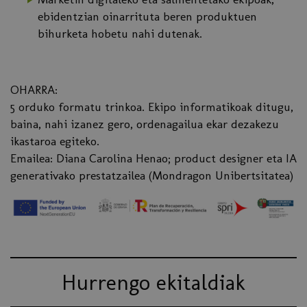
ebidentzian oinarrituta beren produktuen
bihurketa hobetu nahi dutenak.
OHARRA:
5 orduko formatu trinkoa. Ekipo informatikoak ditugu,
baina, nahi izanez gero, ordenagailua ekar dezakezu
ikastaroa egiteko.
Emailea: Diana Carolina Henao; product designer eta IA
generativako prestatzailea (Mondragon Unibertsitatea)
Hurrengo ekitaldiak