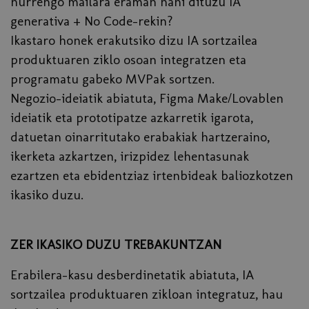
hurrengo mailara eraman nahi dituzu IA
generativa + No Code-rekin?
Ikastaro honek erakutsiko dizu IA sortzailea
produktuaren ziklo osoan integratzen eta
programatu gabeko MVPak sortzen.
Negozio-ideiatik abiatuta, Figma Make/Lovablen
ideiatik eta prototipatze azkarretik igarota,
datuetan oinarritutako erabakiak hartzeraino,
ikerketa azkartzen, irizpidez lehentasunak
ezartzen eta ebidentziaz irtenbideak baliozkotzen
ikasiko duzu.
ZER IKASIKO DUZU TREBAKUNTZAN
Erabilera-kasu desberdinetatik abiatuta, IA
sortzailea produktuaren zikloan integratuz, hau