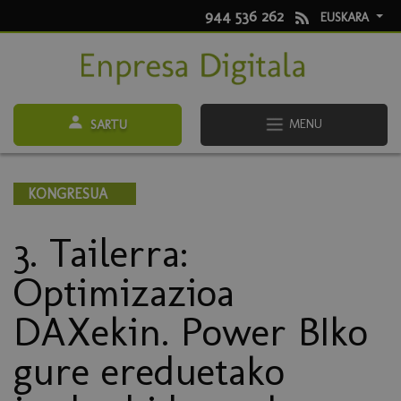
944 536 262
EUSKARA
MENU
SARTU
KONGRESUA
3. Tailerra:
Optimizazioa
DAXekin. Power BIko
gure ereduetako