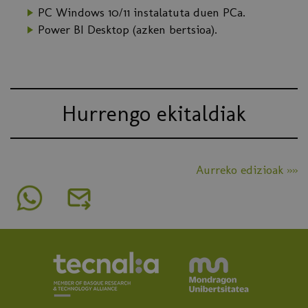
PC Windows 10/11 instalatuta duen PCa.
Power BI Desktop (azken bertsioa).
Hurrengo ekitaldiak
Aurreko edizioak »»