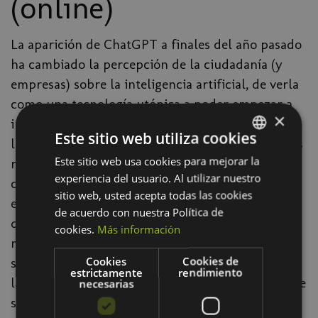
(online)
La aparición de ChatGPT a finales del año pasado
ha cambiado la percepción de la ciudadanía (y
empresas) sobre la inteligencia artificial, de verla
como una tecnología utópica a poder empezar a
×
interactuar con ella. En la jornada abordaremos
Este sitio web utiliza cookies
los retos jurídicos que genera la titularidad de las
Este sitio web usa cookies para mejorar la
SPANISH
respuestas que ofrecen este tipo de tecnologías
experiencia del usuario. Al utilizar nuestro
cuando interactuamos con ellas y queremos
BASQUE
sitio web, usted acepta todas las cookies
explotar sus contenidos. ¿A quien pertenecen
de acuerdo con nuestra Política de
dichas respuestas? ¿Puedo utilizar libremente las
cookies.
Más información
mismas? Si genera un código para una web
Cookies
Cookies de
sencilla que utilizaré en mi empresa ¿De quien es
estrictamente
rendimiento
la propiedad intelectual del mismo? Y en caso que
necesarias
se pueda considerar un plagio ¿Tenemos