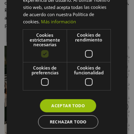
como: Pull & Bear, Red Bull, Matadero Madrid, Canada,
BASQUE
sitio web, usted acepta todas las cookies
Rigoberta Bandini o EACC Castellón, entre otros…
de acuerdo con nuestra Política de
aunque siempre intenta mantener un espacio para sus
cookies.
Más información
proyectos personales.
Cookies
Cookies de
estrictamente
rendimiento
necesarias
Cookies de
Cookies de
preferencias
funcionalidad
ACEPTAR TODO
RECHAZAR TODO