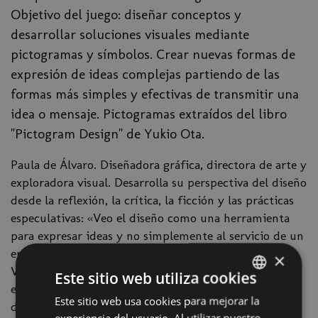
Objetivo del juego: diseñar conceptos y
desarrollar soluciones visuales mediante
pictogramas y símbolos. Crear nuevas formas de
expresión de ideas complejas partiendo de las
formas más simples y efectivas de transmitir una
idea o mensaje. Pictogramas extraídos del libro
"Pictogram Design" de Yukio Ota.
Paula de Álvaro. Diseñadora gráfica, directora de arte y
exploradora visual. Desarrolla su perspectiva del diseño
desde la reflexión, la crítica, la ficción y las prácticas
especulativas: «Veo el diseño como una herramienta
para expresar ideas y no simplemente al servicio de un
encargo o cliente». Después de trabajar y vivir en
×
Valencia y en Madrid, actualmente tiene su propio
Este sitio web utiliza cookies
estudio en Barcelona donde realizan proyectos de
Este sitio web usa cookies para mejorar la
SPANISH
diseño y dirección de arte, llevando algunos clientes
experiencia del usuario. Al utilizar nuestro